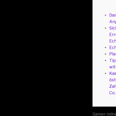
Dar
An
Sic
Err
Ech
Ech
Pla
Tip
wit
Kas
öst
Zah
Co.
Gamer mdnüs