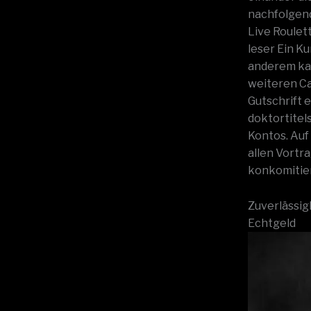
nachfolgend
Live Roulet
leser Ein K
anderem ka
weiteren Ca
Gutschrift 
doktortitel
Kontos. Auf 
allen Vortr
konkomitier
Zuverlässigk
Echtgeld