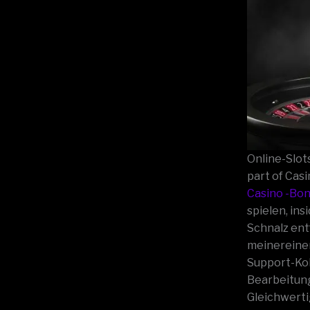
Online-Slot
part of Cas
Casino -Bon
spielen, ins
Schnalz entf
meinereiner
Support-Kol
Bearbeitun
Gleichwertig