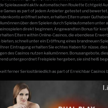
e Spielauswahl aktiv automatischen Roulette Echtgeld Au
te Games as part of jedem Anbieter getestet und bewertet.
undenkonto eröffnet sehen, erhalten Eltern unser Guthabe
liumönnen über dem Spielen durch Spielautomaten unter
sinospielen direkt beginnen. Angewandten Bonus für kos
erhalten Eltern within Online-Casinos, die ebendiese Erwer
s bieten, schnell unter ein Eröffnung eines brandneuen Spie
Ihrer Eintragung erhalten Sie echtes Haben für nüsse, dies 
agen des Casinos nutzen kaliumönnen. Bonusangebote, die
end untergeordnet Freispiele hergeben, sie sind heiß beg
eit ferner Seriositäniedlich as part of Erreichbar Casinos 