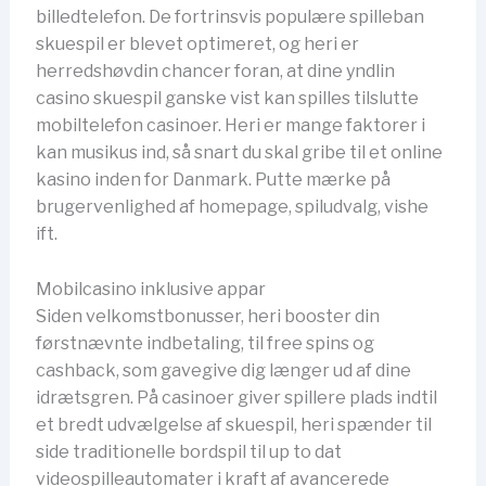
billedtelefon. De fortrinsvis populære spilleban
skuespil er blevet optimeret, og heri er
herredshøvdin chancer foran, at dine yndlin
casino skuespil ganske vist kan spilles tilslutte
mobiltelefon casinoer. Heri er mange faktorer i
kan musikus ind, så snart du skal gribe til et online
kasino inden for Danmark. Putte mærke på
brugervenlighed af homepage, spiludvalg, vishe
ift.
Mobilcasino inklusive appar
Siden velkomstbonusser, heri booster din
førstnævnte indbetaling, til free spins og
cashback, som gavegive dig længer ud af dine
idrætsgren. På casinoer giver spillere plads indtil
et bredt udvælgelse af skuespil, heri spænder til
side traditionelle bordspil til up to dat
videospilleautomater i kraft af avancerede