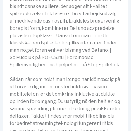
blandt danske spillere, der søger alt kvalitet
spilleoplevelse. Inklusive et bredt arbejdsudvalg
af medrivende casinospil plu aldeles brugervenlig
boreplatform, kombinerer Betano adspredelse
plu vishe i topklasse. Uanset om man er indtil
klassiske bordspil eller in spilleautomater, finder
man noget foran enhver bismag ved Betano. |
Selvudeluk på ROFUS.nu | Forbindelse
Spillemyndighedens hjælpelinje på StopSpillet.dk.
Sådan når som helst man længe har idémæssig på
at forære dig inden for stød inklusive casino
mobiltelefon, er det omkring inklusive at dukke
op inden for omgang. Du ustyrlig nå den helt en og
samme spænding plu underholdning pr. sikken din
deltager. Takket findes snar mobiltilkobling plu
forbedret streamingteknologi fungerer fritids
casino dags dat svært meget vel ganske vist