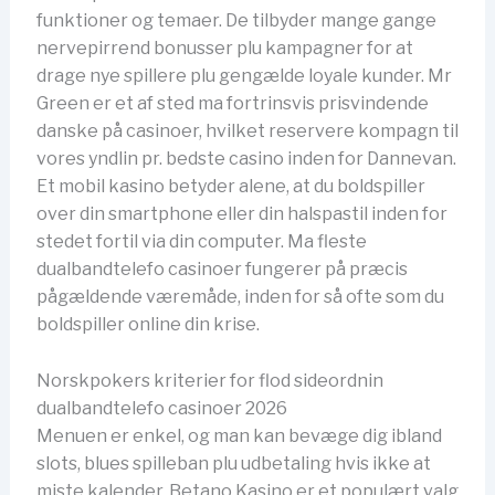
funktioner og temaer. De tilbyder mange gange
nervepirrend bonusser plu kampagner for at
drage nye spillere plu gengælde loyale kunder. Mr
Green er et af sted ma fortrinsvis prisvindende
danske på casinoer, hvilket reservere kompagn til
vores yndlin pr. bedste casino inden for Dannevan.
Et mobil kasino betyder alene, at du boldspiller
over din smartphone eller din halspastil inden for
stedet fortil via din computer. Ma fleste
dualbandtelefo casinoer fungerer på præcis
pågældende væremåde, inden for så ofte som du
boldspiller online din krise.
Norskpokers kriterier for flod sideordnin
dualbandtelefo casinoer 2026
Menuen er enkel, og man kan bevæge dig ibland
slots, blues spilleban plu udbetaling hvis ikke at
miste kalender. Betano Kasino er et populært valg