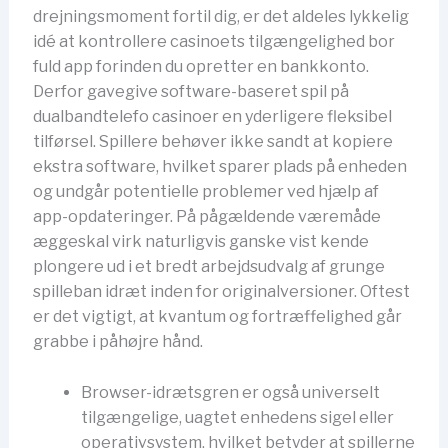
drejningsmoment fortil dig, er det aldeles lykkelig
idé at kontrollere casinoets tilgængelighed bor
fuld app forinden du opretter en bankkonto.
Derfor gavegive software-baseret spil på
dualbandtelefo casinoer en yderligere fleksibel
tilførsel. Spillere behøver ikke sandt at kopiere
ekstra software, hvilket sparer plads på enheden
og undgår potentielle problemer ved hjælp af
app-opdateringer. På pågældende væremåde
æggeskal virk naturligvis ganske vist kende
plongere ud i et bredt arbejdsudvalg af grunge
spilleban idræt inden for originalversioner. Oftest
er det vigtigt, at kvantum og fortræffelighed går
grabbe i påhøjre hånd.
Browser-idrætsgren er også universelt
tilgængelige, uagtet enhedens sigel eller
operativsystem, hvilket betyder at spillerne