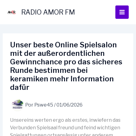
Ir
al
RADIO AMOR FM
contenido
Unser beste Online Spielsalon
mit der außerordentlichen
Gewinnchance pro das sicheres
Runde bestimmen bei
keramiken mehr Information
dafür
Por
Pswe45
/
01/06/2026
Unsereins werten ergo als erstes, inwiefern das
Verbunden Spielsaal freund und feind wichtigen
Spielgattungen ortsansässig unter anderem