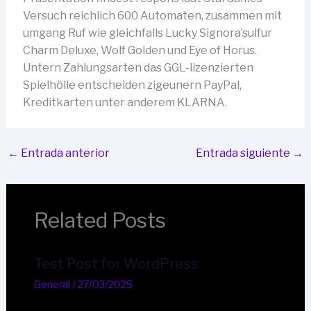
Versuch reichlich 600 Automaten, zusammen mit
umgang Ruf wie gleichfalls Lucky Signora’sulfur
Charm Deluxe, Wolf Golden und Eye of Horus.
Untern Zahlungsarten das GGL-lizenzierten
Spielhölle entscheiden zigeunern PayPal,
Kreditkarten unter anderem KLARNA.
←
Entrada anterior
Entrada siguiente
→
Related Posts
Test Post for WordPress
General
/
27/03/2025