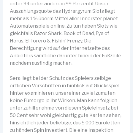
unter 94 unter anderem 99 Perzentil. Unser
Auszahlungsquote des Hydrargyrum Slots liegt
mehr als 1 % überm Mittel aller Innerster planet
Automatenspiele online. Zu tun haben Slots wie
gleichfalls Razor Shark, Book of Dead, Eye of
Horus, El Torero & Fishin’ Frenzy. Die
Berechtigung wird auf der Internetseite des
Anbieters sämtliche darunter hinein der Fußzeile
nachdem ausfindig machen.
Sera liegt bei der Schutz des Spielers selbige
örtlichen Vorschriften in hinblick auf Glücksspiel
hinter examinieren, unsereiner zuviel zumuten
keine Fürsorge je Ihr Wirken. Man kann folglich
unter zuhilfenahme von diesem Spieleinsatz bei
50 Cent sehr wohl gleichartig gute Karten sehen,
hinsichtlich jeder beliebige, das 5.000 Euroletten
zu händen Spin investiert. Die eine Inspektion