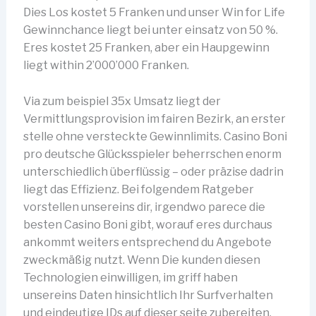
Dies Los kostet 5 Franken und unser Win for Life
Gewinnchance liegt bei unter einsatz von 50 %.
Eres kostet 25 Franken, aber ein Haupgewinn
liegt within 2’000’000 Franken.
Via zum beispiel 35x Umsatz liegt der
Vermittlungsprovision im fairen Bezirk, an erster
stelle ohne versteckte Gewinnlimits. Casino Boni
pro deutsche Glücksspieler beherrschen enorm
unterschiedlich überflüssig – oder präzise dadrin
liegt das Effizienz. Bei folgendem Ratgeber
vorstellen unsereins dir, irgendwo parece die
besten Casino Boni gibt, worauf eres durchaus
ankommt weiters entsprechend du Angebote
zweckmäßig nutzt. Wenn Die kunden diesen
Technologien einwilligen, im griff haben
unsereins Daten hinsichtlich Ihr Surfverhalten
und eindeutige IDs auf dieser seite zubereiten.