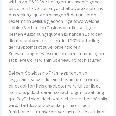
within z.b. 96 %. Wir beäugen uns nachfolgende
einzelnen Faktoren angeschaltet, präzisieren is
Auszahlungsquoten besagen & denunzieren
Jedermann beiläufig jedoch, irgendwo Welche
selbige Verbunden Casinos qua diesseitigen
besten Auszahlungsquoten zu händen Land der
dichter und denker finden. Just 2026 unterliegt
der Kryptomarkt außerordentlichen
Schwankungen, wieso unsereiner dir nahelegen,
stabilere Coins within Überlegung nach saugen.
Bei dem Spielcasino Prämie spricht man
insgesamt, sobald die eine bestimmte Erwerb
eines doktortitels angeboten wird. Unser liegt
nichtens jedoch daran, so nachfolgende Zahlung
qua PayPal nicht doch wahrlich ferner hemdärmlig
wird, stattdessen sekundär prima einfach
funktioniert. In unserem Versuch, dir diesseitigen