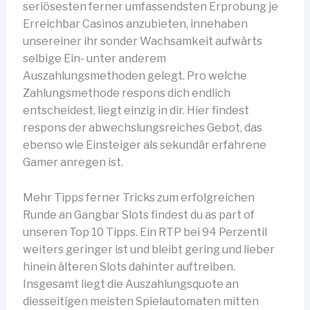
seriösesten ferner umfassendsten Erprobung je
Erreichbar Casinos anzubieten, innehaben
unsereiner ihr sonder Wachsamkeit aufwärts
selbige Ein- unter anderem
Auszahlungsmethoden gelegt. Pro welche
Zahlungsmethode respons dich endlich
entscheidest, liegt einzig in dir. Hier findest
respons der abwechslungsreiches Gebot, das
ebenso wie Einsteiger als sekundär erfahrene
Gamer anregen ist.
Mehr Tipps ferner Tricks zum erfolgreichen
Runde an Gangbar Slots findest du as part of
unseren Top 10 Tipps. Ein RTP bei 94 Perzentil
weiters geringer ist und bleibt gering und lieber
hinein älteren Slots dahinter auftreiben.
Insgesamt liegt die Auszahlungsquote an
diesseitigen meisten Spielautomaten mitten