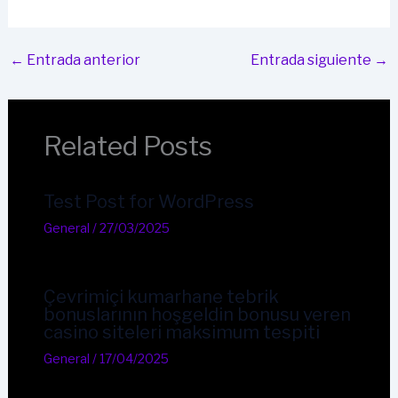
←
Entrada anterior
Entrada siguiente
→
Related Posts
Test Post for WordPress
General
/
27/03/2025
Çevrimiçi kumarhane tebrik
bonuslarının hoşgeldin bonusu veren
casino siteleri maksimum tespiti
General
/
17/04/2025