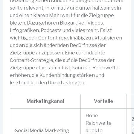
Beziehung zu den Kunden zu pflegen. Der Content
sollte relevant, informativ und unterhaltsam sein
und einen klaren Mehrwert für die Zielgruppe
bieten. Dazu gehören Blogartikel, Videos,
Infografiken, Podcasts und vieles mehr. Es ist
wichtig, den Content regelmäßig zu aktualisieren
und an die sich ändernden Bedürfnisse der
Zielgruppe anzupassen. Eine durchdachte
Content-Strategie, die auf die Bedürfnisse der
Zielgruppe abgestimmt ist, kann die Reichweite
erhöhen, die Kundenbindung stärken und
letztendlich den Umsatz steigern.
Marketingkanal
Vorteile
Hohe
Z
Reichweite,
e
Social Media Marketing
direkte