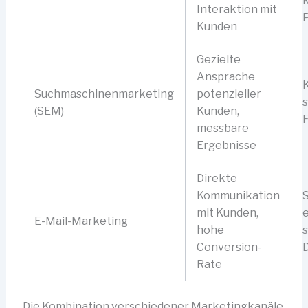
k
Interaktion mit
Kunden
Gezielte
Ansprache
Suchmaschinenmarketing
potenzieller
s
(SEM)
Kunden,
messbare
Ergebnisse
Direkte
Kommunikation
S
mit Kunden,
e
E-Mail-Marketing
hohe
Conversion-
Rate
Die Kombination verschiedener Marketingkanäle