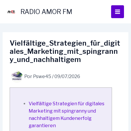
Ir
al
RADIO AMOR FM
contenido
Vielfältige_Strategien_für_digit
ales_Marketing_mit_spingrann
y_und_nachhaltigem
Por
Pswe45
/
09/07/2026
Vielfältige Strategien für digitales
Marketing mit spingranny und
nachhaltigem Kundenerfolg
garantieren