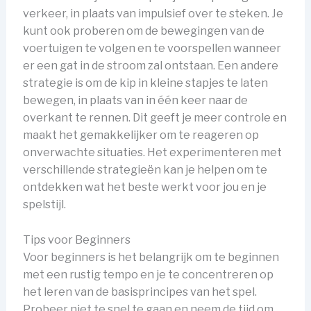
verkeer, in plaats van impulsief over te steken. Je
kunt ook proberen om de bewegingen van de
voertuigen te volgen en te voorspellen wanneer
er een gat in de stroom zal ontstaan. Een andere
strategie is om de kip in kleine stapjes te laten
bewegen, in plaats van in één keer naar de
overkant te rennen. Dit geeft je meer controle en
maakt het gemakkelijker om te reageren op
onverwachte situaties. Het experimenteren met
verschillende strategieën kan je helpen om te
ontdekken wat het beste werkt voor jou en je
spelstijl.
Tips voor Beginners
Voor beginners is het belangrijk om te beginnen
met een rustig tempo en je te concentreren op
het leren van de basisprincipes van het spel.
Probeer niet te snel te gaan en neem de tijd om