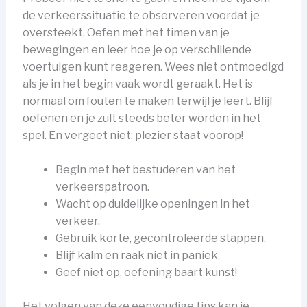
de verkeerssituatie te observeren voordat je
oversteekt. Oefen met het timen van je
bewegingen en leer hoe je op verschillende
voertuigen kunt reageren. Wees niet ontmoedigd
als je in het begin vaak wordt geraakt. Het is
normaal om fouten te maken terwijl je leert. Blijf
oefenen en je zult steeds beter worden in het
spel. En vergeet niet: plezier staat voorop!
Begin met het bestuderen van het
verkeerspatroon.
Wacht op duidelijke openingen in het
verkeer.
Gebruik korte, gecontroleerde stappen.
Blijf kalm en raak niet in paniek.
Geef niet op, oefening baart kunst!
Het volgen van deze eenvoudige tips kan je