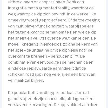
uitbreidingen en aanpassingen. Denk aan
integratie met augmented reality, waardoor de
weg waarop de kip zich bevindt, in de werkelijke
omgeving wordt geprojecteerd. Of de toevoeging
van multiplayer-functionaliteit, waarbij spelers
het tegen elkaar opnemen om te zien wie de kip
het snelst en veiligst over de weg kan leiden. De
mogelijkheden zijn eindeloos, zolang de kern van
het spel – de uitdaging om de kip veilig naar de
overkant te brengen – behouden blijft. De
combinatie van eenvoudige spelmechanica en
eindeloze replaywaarde garandeert dat de
«chicken road app» nog vele jaren een bron van
vermaak zal blijven.
De populariteit van dit type spel laat zien dat
gamers op zoek zijn naar snelle, uitdagende en
verslavende ervaringen. De app voldoet aan deze