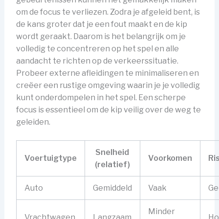
om de focus te verliezen. Zodra je afgeleid bent, is
de kans groter dat je een fout maakt en de kip
wordt geraakt. Daarom is het belangrijk om je
volledig te concentreren op het spel en alle
aandacht te richten op de verkeerssituatie.
Probeer externe afleidingen te minimaliseren en
creëer een rustige omgeving waarin je je volledig
kunt onderdompelen in het spel. Een scherpe
focus is essentieel om de kip veilig over de weg te
geleiden.
Snelheid
Voertuigtype
Voorkomen
Ri
(relatief)
Auto
Gemiddeld
Vaak
Ge
Minder
Vrachtwagen
Langzaam
Ho