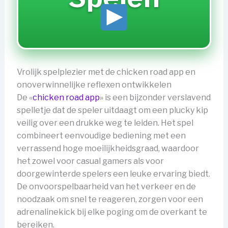
Vrolijk spelplezier met de chicken road app en
onoverwinnelijke reflexen ontwikkelen
De «
chicken road app
» is een bijzonder verslavend
spelletje dat de speler uitdaagt om een plucky kip
veilig over een drukke weg te leiden. Het spel
combineert eenvoudige bediening met een
verrassend hoge moeilijkheidsgraad, waardoor
het zowel voor casual gamers als voor
doorgewinterde spelers een leuke ervaring biedt.
De onvoorspelbaarheid van het verkeer en de
noodzaak om snel te reageren, zorgen voor een
adrenalinekick bij elke poging om de overkant te
bereiken.