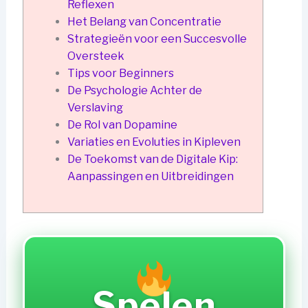
Reflexen
Het Belang van Concentratie
Strategieën voor een Succesvolle
Oversteek
Tips voor Beginners
De Psychologie Achter de
Verslaving
De Rol van Dopamine
Variaties en Evoluties in Kipleven
De Toekomst van de Digitale Kip:
Aanpassingen en Uitbreidingen
Spelen