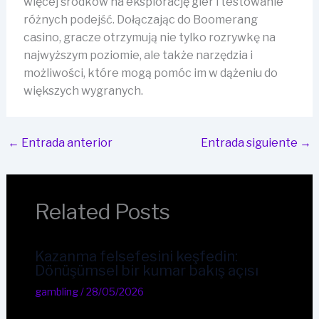
więcej środków na eksplorację gier i testowanie
różnych podejść. Dołączając do Boomerang
casino, gracze otrzymują nie tylko rozrywkę na
najwyższym poziomie, ale także narzędzia i
możliwości, które mogą pomóc im w dążeniu do
większych wygranych.
←
Entrada anterior
Entrada siguiente
→
Related Posts
Kazanma felsefesini keşfedin:
Dönüşümsel bir kumar bakış açısı
gambling
/
28/05/2026