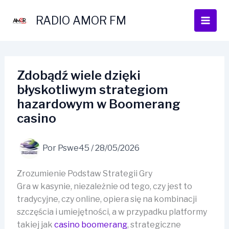
Ir
al
RADIO AMOR FM
contenido
Zdobądź wiele dzięki
błyskotliwym strategiom
hazardowym w Boomerang
casino
Por
Pswe45
/
28/05/2026
Zrozumienie Podstaw Strategii Gry
Gra w kasynie, niezależnie od tego, czy jest to
tradycyjne, czy online, opiera się na kombinacji
szczęścia i umiejętności, a w przypadku platformy
takiej jak
casino boomerang
, strategiczne