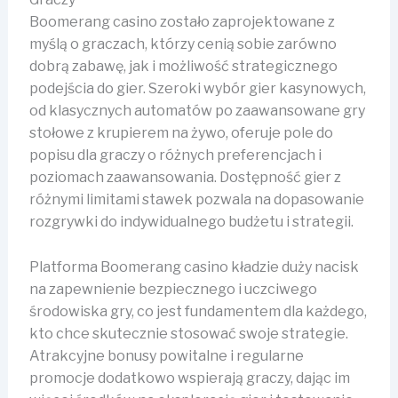
Boomerang casino zostało zaprojektowane z
myślą o graczach, którzy cenią sobie zarówno
dobrą zabawę, jak i możliwość strategicznego
podejścia do gier. Szeroki wybór gier kasynowych,
od klasycznych automatów po zaawansowane gry
stołowe z krupierem na żywo, oferuje pole do
popisu dla graczy o różnych preferencjach i
poziomach zaawansowania. Dostępność gier z
różnymi limitami stawek pozwala na dopasowanie
rozgrywki do indywidualnego budżetu i strategii.
Platforma Boomerang casino kładzie duży nacisk
na zapewnienie bezpiecznego i uczciwego
środowiska gry, co jest fundamentem dla każdego,
kto chce skutecznie stosować swoje strategie.
Atrakcyjne bonusy powitalne i regularne
promocje dodatkowo wspierają graczy, dając im