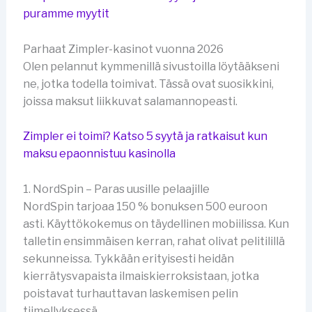
puramme myytit
Parhaat Zimpler-kasinot vuonna 2026
Olen pelannut kymmenillä sivustoilla löytääkseni
ne, jotka todella toimivat. Tässä ovat suosikkini,
joissa maksut liikkuvat salamannopeasti.
Zimpler ei toimi? Katso 5 syytä ja ratkaisut kun
maksu epaonnistuu kasinolla
1. NordSpin – Paras uusille pelaajille
NordSpin tarjoaa 150 % bonuksen 500 euroon
asti. Käyttökokemus on täydellinen mobiilissa. Kun
talletin ensimmäisen kerran, rahat olivat pelitilillä
sekunneissa. Tykkään erityisesti heidän
kierrätysvapaista ilmaiskierroksistaan, jotka
poistavat turhauttavan laskemisen pelin
tiimellyksessä.