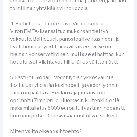
lomaketta. Pelasin kolme tuntia putkeen, ja kaikki
toimi ilman yhtäkään virhekoodia.
4. BalticLuck – Luotettava Viron lisenssi
Viron EMTA-lisenssi tuo mukanaan tiettyä
vakautta. BalticLuck panostaa live-kasinoon, ja
Evolutionin pöydät toimivat viiveettä. Se on
hieman konservatiivinen, mutta se ei haittaa, kun
kotiutukset kilahtavat tilille lähes välittömästi.
5. FastBet Global – Vedonlyöjän ykkösvalinta
Jos haluat yhdistää kasinopelit ja vedonlyönnin,
tämä on paikkasi. Heidän rajapintansa on
optimoitu Zimplerille. Huomasin kuitenkin, että
maksimitalletus 5000 euroa tuli vastaan nopeasti,
kun onni potki. Onneksi säännöt olivat selkeät.
Miten valita oikea vaihtoehto?