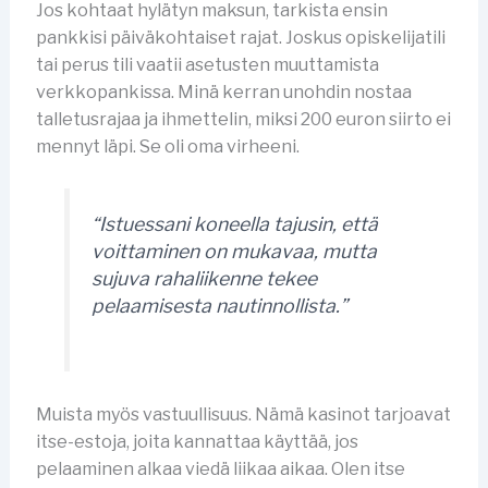
Jos kohtaat hylätyn maksun, tarkista ensin
pankkisi päiväkohtaiset rajat. Joskus opiskelijatili
tai perus tili vaatii asetusten muuttamista
verkkopankissa. Minä kerran unohdin nostaa
talletusrajaa ja ihmettelin, miksi 200 euron siirto ei
mennyt läpi. Se oli oma virheeni.
“Istuessani koneella tajusin, että
voittaminen on mukavaa, mutta
sujuva rahaliikenne tekee
pelaamisesta nautinnollista.”
Muista myös vastuullisuus. Nämä kasinot tarjoavat
itse-estoja, joita kannattaa käyttää, jos
pelaaminen alkaa viedä liikaa aikaa. Olen itse