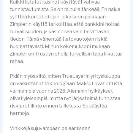
Kaikki listatut kasinot käyttävät vahvaa
tunnistautumista. Se on minulle tärkeää. En halua
syöttää korttitietojani jokaiseen paikkaan.
Zimplerin käyttö tarkoittaa, että pankkini hoitaa
turvallisuuden, ja kasino saa vain tarvittavan
tiedon. Tämä vähentää tietovuotojen riskiä
huomattavasti. Minun kokemukseni mukaan
Zimpler on Trustlyn ohella turvallisin tapa liikuttaa
rahaa.
Pidän myös siitä, miten TrueLayerin yrityskauppa
on vaikuttanut teknologiaan. Maksut ovat entistä
varmempia vuonna 2026. Aiemmin hylkäykset
olivat yleisempiä, mutta nyt järjestelmä tunnistaa
riskiprofiilin jo ennen talletusta. Se säästää
hermoja.
Vinkkejä sujuvampaan pelaamiseen