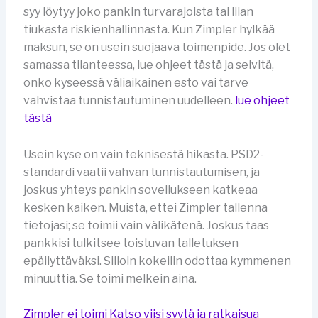
syy löytyy joko pankin turvarajoista tai liian
tiukasta riskienhallinnasta. Kun Zimpler hylkää
maksun, se on usein suojaava toimenpide. Jos olet
samassa tilanteessa, lue ohjeet tästä ja selvitä,
onko kyseessä väliaikainen esto vai tarve
vahvistaa tunnistautuminen uudelleen.
lue ohjeet
tästä
Usein kyse on vain teknisestä hikasta. PSD2-
standardi vaatii vahvan tunnistautumisen, ja
joskus yhteys pankin sovellukseen katkeaa
kesken kaiken. Muista, ettei Zimpler tallenna
tietojasi; se toimii vain välikätenä. Joskus taas
pankkisi tulkitsee toistuvan talletuksen
epäilyttäväksi. Silloin kokeilin odottaa kymmenen
minuuttia. Se toimi melkein aina.
Zimpler ei toimi Katso viisi syytä ja ratkaisua