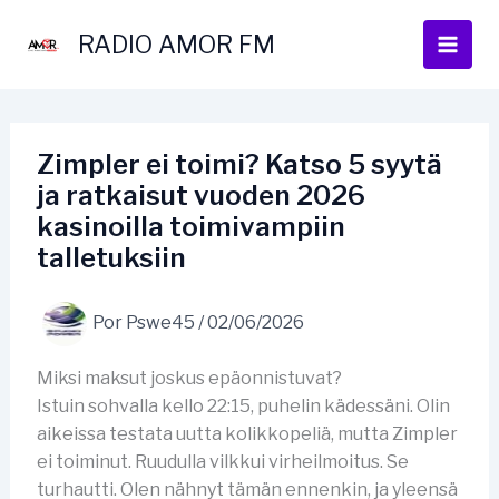
Ir
al
RADIO AMOR FM
contenido
Zimpler ei toimi? Katso 5 syytä
ja ratkaisut vuoden 2026
kasinoilla toimivampiin
talletuksiin
Por
Pswe45
/
02/06/2026
Miksi maksut joskus epäonnistuvat?
Istuin sohvalla kello 22:15, puhelin kädessäni. Olin
aikeissa testata uutta kolikkopeliä, mutta Zimpler
ei toiminut. Ruudulla vilkkui virheilmoitus. Se
turhautti. Olen nähnyt tämän ennenkin, ja yleensä