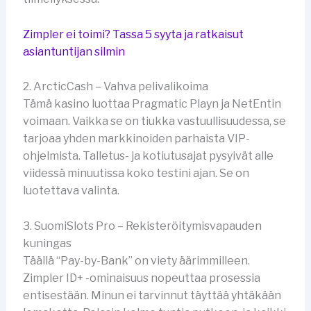
Zimpler ei toimi? Tassa 5 syyta ja ratkaisut
asiantuntijan silmin
2. ArcticCash – Vahva pelivalikoima
Tämä kasino luottaa Pragmatic Playn ja NetEntin
voimaan. Vaikka se on tiukka vastuullisuudessa, se
tarjoaa yhden markkinoiden parhaista VIP-
ohjelmista. Talletus- ja kotiutusajat pysyivät alle
viidessä minuutissa koko testini ajan. Se on
luotettava valinta.
3. SuomiSlots Pro – Rekisteröitymisvapauden
kuningas
Täällä “Pay-by-Bank” on viety äärimmilleen.
Zimpler ID+ -ominaisuus nopeuttaa prosessia
entisestään. Minun ei tarvinnut täyttää yhtäkään