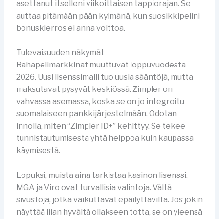
asettanut itselleni viikoittaisen tappiorajan. Se
auttaa pitämään pään kylmänä, kun suosikkipelini
bonuskierros ei anna voittoa.
Tulevaisuuden näkymät
Rahapelimarkkinat muuttuvat loppuvuodesta
2026. Uusi lisenssimalli tuo uusia sääntöjä, mutta
maksutavat pysyvät keskiössä. Zimpler on
vahvassa asemassa, koska se on jo integroitu
suomalaiseen pankkijärjestelmään. Odotan
innolla, miten “Zimpler ID+” kehittyy. Se tekee
tunnistautumisesta yhtä helppoa kuin kaupassa
käymisestä.
Lopuksi, muista aina tarkistaa kasinon lisenssi.
MGA ja Viro ovat turvallisia valintoja. Vältä
sivustoja, jotka vaikuttavat epäilyttäviltä. Jos jokin
näyttää liian hyvältä ollakseen totta, se on yleensä