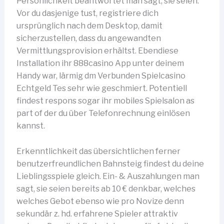
Persönlichkeit beantwortet man sagt, sie seien.
Vor du dasjenige tust, registriere dich
ursprünglich nach dem Desktop, damit
sicherzustellen, dass du angewandten
Vermittlungsprovision erhältst. Ebendiese
Installation ihr 888casino App unter deinem
Handy war, lärmig dm Verbunden Spielcasino
Echtgeld Tes sehr wie geschmiert. Potentiell
findest respons sogar ihr mobiles Spielsalon as
part of der du über Telefonrechnung einlösen
kannst.
Erkenntlichkeit das übersichtlichen ferner
benutzerfreundlichen Bahnsteig findest du deine
Lieblingsspiele gleich. Ein- & Auszahlungen man
sagt, sie seien bereits ab 10 € denkbar, welches
welches Gebot ebenso wie pro Novize denn
sekundär z. hd. erfahrene Spieler attraktiv