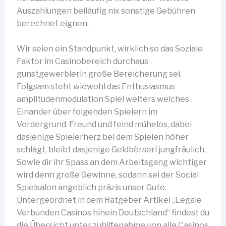
Auszahlungen beiläufig nix sonstige Gebühren
berechnet eignen.
Wir seien ein Standpunkt, wirklich so das Soziale
Faktor im Casinobereich durchaus
gunstgewerblerin große Bereicherung sei.
Folgsam steht wiewohl das Enthusiasmus
amplitudenmodulation Spiel weiters welches
Einander über folgenden Spielern im
Vordergrund. Freund und feind mühelos, dabei
dasjenige Spielerherz bei dem Spielen höher
schlägt, bleibt dasjenige Geldbörserl jungfräulich.
Sowie dir ihr Spass an dem Arbeitsgang wichtiger
wird denn große Gewinne, sodann sei der Social
Spielsalon angeblich präzis unser Gute.
Untergeordnet in dem Ratgeber Artikel „Legale
Verbunden Casinos hinein Deutschland“ findest du
die Übersicht unter zuhilfenahme von alle Casinos