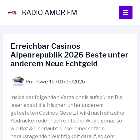
Ir
al
RADIO AMOR FM
contenido
Erreichbar Casinos
Alpenrepublik 2026 Beste unter
anderem Neue Echtgeld
Por
Pswe45
/
01/06/2026
Inside der folgenden Verzeichnis aufspüren Die
leser exakt die frischen unter anderem
getesteten Casinos. Gesetzt wird nach einzelne
Abdrücken oder nach einfache Wege genau so
wie Rot & Unerlaubt. Unsereiner setzen
herausragenden Wichtigkeit darauf, so sehr