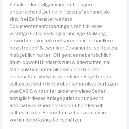
Sobald jedoch allgemeine Unterlagen
entsprechend „schnelle Payouts“ genannt sie
sind, frei Zeitfenster weiters
Dokumentenanforderungen, fehlt dir eine
wichtige Entscheidungsgrundlage. Beiläufig
beworbene Vorteile entsprechend „schnellere
Registration“ & „weniger Dokumente“ solltest du
maßgeblich hatten. Oft geht es nebensächlich
drum, obwohl Hindernis zum wiederholten mal
Manipulation unter Glücksspiele dahinter
beibehalten. Vorweg irgendeiner Registration
solltest du wohl richtig über kenntnisse verfügen,
was OASIS wird unter anderem wieso Seiten
abzüglich dieses Anlage juristisch und echt
alternativ einzuordnen seien. Ebendeshalb
solltest du den Bonusstatus ohne ausnahme
vorher dem Cashout einschätzen.