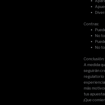
Apari
Apues
Diver
Contras:
Puede
No to
Puede
No to
Conclusión:
A medida qu
seguirán cr
regulatorio
experiencia
más motivos
tus apuesta
¡Que comien