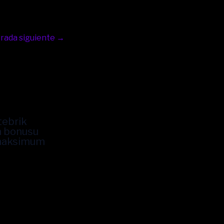
rada siguiente
→
tebrik
n bonusu
 maksimum