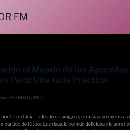
OR FM
ando el Mundo de las Apuestas
en Perú: Una Guía Práctica
swe45
/
08/07/2026
 noche en Lima, rodeado de amigos y entusiasmo mientras 
partido de fútbol. Las risas, la comida deliciosa y la adrenal