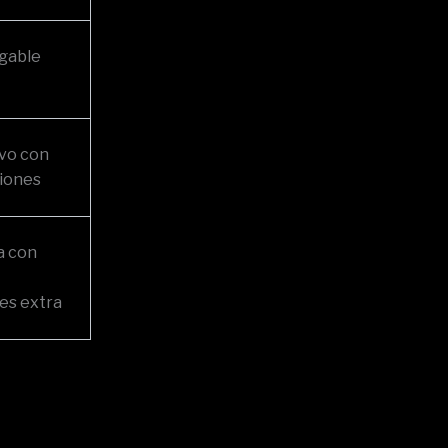
igable
ivo con
ciones
a con
es extra