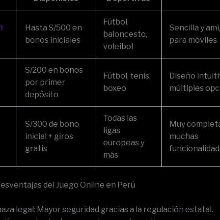
Fútbol,
t
Hasta S/500 en
Sencilla y am
baloncesto,
bonos iniciales
para móviles
voleibol
S/200 en bonos
Fútbol, tenis,
Diseño intuit
por primer
boxeo
múltiples op
depósito
Todas las
S/300 de bono
Muy complet
ligas
inicial + giros
muchas
europeas y
gratis
funcionalidad
más
Desventajas del Juego Online en Perú
za legal: Mayor seguridad gracias a la regulación estatal.