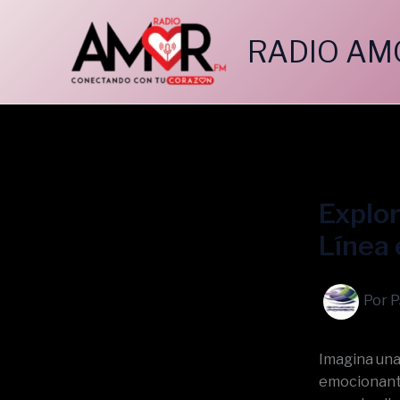
Ir
al
RADIO AM
contenido
Explor
Línea 
Por
P
Imagina una
emocionante 