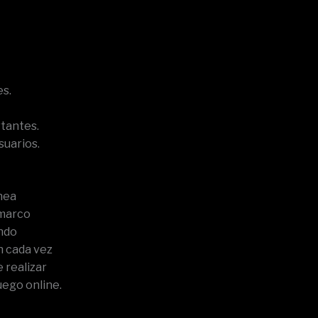
es.
tantes.
suarios.
nea
 marco
endo
n cada vez
 realizar
uego online.