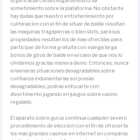
urgencia de climatologia diminuto de
sometimiento sobre la plataforma. No obstante
hay dudas que nuestro entretenimiento por
culminacion con el fin de situar de balde resultan
las maquinas tragaperras o bien slots, para sus
propiedades resultan los de mas ofrecidas para
participar de forma gratuita con manga larga
bonos de giros de balde en el caso de que nos lo
olvidemos gracias manera demo. Entonces, nunca
ensenaras situaciones desagradables sobre
confianza indumentarias sorpresas
desagradables, podras enfocarte con
divertimento jugando en juegos sobre casino
regalado.
El aparato sobre gurus continua cualquier severo
procedimiento de eleccion con el fin de ofrecerte
los mas grandes casinos en internet en compania