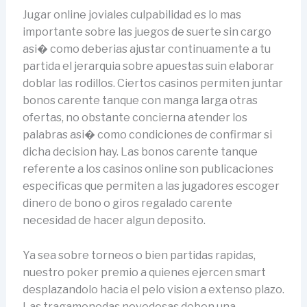
Jugar online joviales culpabilidad es lo mas
importante sobre las juegos de suerte sin cargo
asi� como deberias ajustar continuamente a tu
partida el jerarquia sobre apuestas suin elaborar
doblar las rodillos. Ciertos casinos permiten juntar
bonos carente tanque con manga larga otras
ofertas, no obstante concierna atender los
palabras asi� como condiciones de confirmar si
dicha decision hay. Las bonos carente tanque
referente a los casinos online son publicaciones
especificas que permiten a las jugadores escoger
dinero de bono o giros regalado carente
necesidad de hacer algun deposito.
Ya sea sobre torneos o bien partidas rapidas,
nuestro poker premio a quienes ejercen smart
desplazandolo hacia el pelo vision a extenso plazo.
Las tragamonedas novedosas deben una