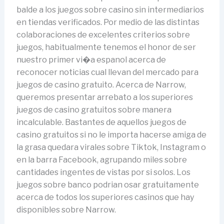
balde a los juegos sobre casino sin intermediarios
en tiendas verificados. Por medio de las distintas
colaboraciones de excelentes criterios sobre
juegos, habitualmente tenemos el honor de ser
nuestro primer vi�a espanol acerca de
reconocer noticias cual llevan del mercado para
juegos de casino gratuito. Acerca de Narrow,
queremos presentar arrebato a los superiores
juegos de casino gratuitos sobre manera
incalculable. Bastantes de aquellos juegos de
casino gratuitos si no le importa hacerse amiga de
la grasa quedara virales sobre Tiktok, Instagram o
en la barra Facebook, agrupando miles sobre
cantidades ingentes de vistas por si solos. Los
juegos sobre banco podrian osar gratuitamente
acerca de todos los superiores casinos que hay
disponibles sobre Narrow.