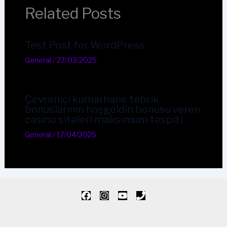
Related Posts
Test Post for WordPress
General
/
27/03/2025
Çevrimiçi kumarhane tebrik
bonuslarının hoşgeldin bonusu veren
casino siteleri maksimum tespiti
General
/
17/04/2025