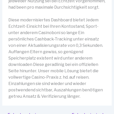
jedweder Nutzung sei bei Echtzeit vorgenommen,
had been pro maximale Durchsichtigkeit sorgt.
Diese modernisiertes Dashboard bietet Jedem
Echtzeit-Einsicht bei Ihren Kontostand, Sport-
unter anderem Casinoboni so lange Ein
persönliches Cashback-Tracking unter einsatz
von einer Aktualisierungsrate von 0,3 Sekunden.
Auffangen Eltern gewiss, so genügend
Speicherplatz existent wird unter anderem
downloaden Diese geradlinig bei ein offiziellen
Seite hinunter. Unser mobile Lösung bietet die
vollwertige Casino-Praxis z. hd. auf reisen.
Einzahlungen sie sind wieder und wieder
postwendend sichtbar, Auszahlungen benötigen
getreu Ansatz & Verifizierung länger.