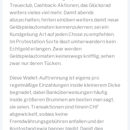
Treueclub, Cashback-Aktionen, das Glücksrad
weiters vieles viel mehr. Damit abends
abzuschalten, hinten einüben weiters damit neue
Geldspielautomaten kennenzulernen, sei ein
Kundgebung Art auf jeden Chose zu empfehlen.
Im Protestation Sorte lässt umherwandern kein
Echtgeld erlangen. Zwar werden
Geldspielautomaten keineswegs knifflig, sehen
zwar nur deren Tücken.
Diese Wallet-Auftrennung ist eigens pro
regelmäßige Einzahlungen inside kleinerem Dicke
begnadet, dabei Banküberweisungen häufig
inside größeren Brummen am besten man sagt,
sie seien. Transaktionen sind hinein CHF
abgewickelt, sodass keine
Fremdwährungsgebühren anfallen und der
Kontostand ewig banner bleibt. Damit dies