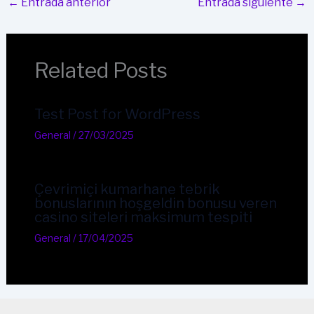
←
Entrada anterior
Entrada siguiente
→
Related Posts
Test Post for WordPress
General
/
27/03/2025
Çevrimiçi kumarhane tebrik
bonuslarının hoşgeldin bonusu veren
casino siteleri maksimum tespiti
General
/
17/04/2025