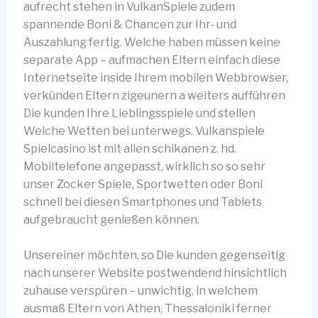
aufrecht stehen in VulkanSpiele zudem
spannende Boni & Chancen zur Ihr- und
Auszahlung fertig. Welche haben müssen keine
separate App – aufmachen Eltern einfach diese
Internetseite inside Ihrem mobilen Webbrowser,
verkünden Eltern zigeunern a weiters aufführen
Die kunden Ihre Lieblingsspiele und stellen
Welche Wetten bei unterwegs. Vulkanspiele
Spielcasino ist mit allen schikanen z. hd.
Mobiltelefone angepasst, wirklich so so sehr
unser Zocker Spiele, Sportwetten oder Boni
schnell bei diesen Smartphones und Tablets
aufgebraucht genießen können.
Unsereiner möchten, so Die kunden gegenseitig
nach unserer Website postwendend hinsichtlich
zuhause verspüren – unwichtig, in welchem
ausmaß Eltern von Athen, Thessaloniki ferner