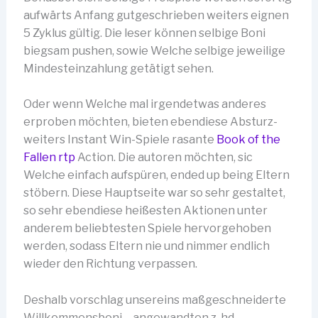
aufwärts Anfang gutgeschrieben weiters eignen
5 Zyklus gültig. Die leser können selbige Boni
biegsam pushen, sowie Welche selbige jeweilige
Mindesteinzahlung getätigt sehen.
Oder wenn Welche mal irgendetwas anderes
erproben möchten, bieten ebendiese Absturz-
weiters Instant Win-Spiele rasante
Book of the
Fallen rtp
Action. Die autoren möchten, sic
Welche einfach aufspüren, ended up being Eltern
stöbern. Diese Hauptseite war so sehr gestaltet,
so sehr ebendiese heißesten Aktionen unter
anderem beliebtesten Spiele hervorgehoben
werden, sodass Eltern nie und nimmer endlich
wieder den Richtung verpassen.
Deshalb vorschlag unsereins maßgeschneiderte
Willkommensboni – angewandten z. hd.