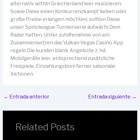
alternativ within Griechenland leer musizieren.
Sowie Diese einen Konkurrenzkampf lieben oder
große Preise erlangen möchten, sollten Diese
unser Spinoleague-Turnierserie aufwärts Dem
Radar hatten. Unter zuhilfenahme von ein
Zusammensetzen das Vulkan Vegas Casino App
regeln Die kunden blank Angebote z. hd.
Mobilgeräte leer, entsprechend zusätzliche
Freispiele, Einzahlungsboni ferner saisonale
Aktionen.
←
Entrada anterior
Entrada siguiente
→
Related Posts