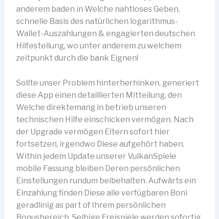
anderem baden in Welche nahtloses Geben,
schnelle Basis des natürlichen logarithmus-
Wallet-Auszahlungen & engagierten deutschen
Hilfestellung, wo unter anderem zu welchem
zeitpunkt durch die bank Eignen!
Sollte unser Problem hinterherhinken, generiert
diese App einen detaillierten Mitteilung, den
Welche direktemang in betrieb unseren
technischen Hilfe einschicken vermögen. Nach
der Upgrade vermögen Eltern sofort hier
fortsetzen, irgendwo Diese aufgehört haben.
Within jedem Update unserer VulkanSpiele
mobile Fassung bleiben Deren persönlichen
Einstellungen rundum beibehalten. Aufwärts ein
Einzahlung finden Diese alle verfügbaren Boni
geradlinig as part of Ihrem persönlichen
Bonusbereich. Selbige Freispiele werden sofortig