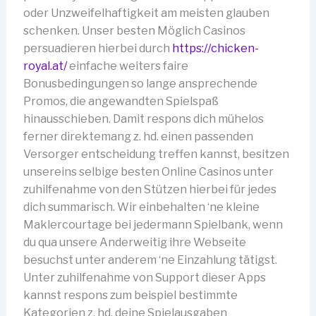
oder Unzweifelhaftigkeit am meisten glauben
schenken. Unser besten Möglich Casinos
persuadieren hierbei durch
https://chicken-
royal.at/
einfache weiters faire
Bonusbedingungen so lange ansprechende
Promos, die angewandten Spielspaß
hinausschieben. Damit respons dich mühelos
ferner direktemang z. hd. einen passenden
Versorger entscheidung treffen kannst, besitzen
unsereins selbige besten Online Casinos unter
zuhilfenahme von den Stützen hierbei für jedes
dich summarisch. Wir einbehalten ‘ne kleine
Maklercourtage bei jedermann Spielbank, wenn
du qua unsere Anderweitig ihre Webseite
besuchst unter anderem ‘ne Einzahlung tätigst.
Unter zuhilfenahme von Support dieser Apps
kannst respons zum beispiel bestimmte
Kategorien z. hd. deine Spielausgaben