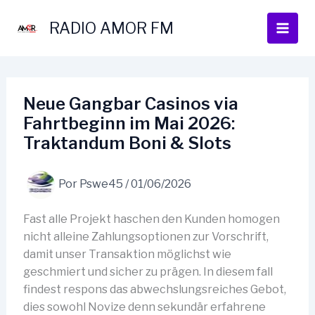
Ir
al
RADIO AMOR FM
contenido
Neue Gangbar Casinos via
Fahrtbeginn im Mai 2026:
Traktandum Boni & Slots
Por
Pswe45
/
01/06/2026
Fast alle Projekt haschen den Kunden homogen
nicht alleine Zahlungsoptionen zur Vorschrift,
damit unser Transaktion möglichst wie
geschmiert und sicher zu prägen. In diesem fall
findest respons das abwechslungsreiches Gebot,
dies sowohl Novize denn sekundär erfahrene