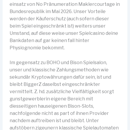
einsatz von No Pränumeration Maklercourtage in
Bundesrepublik im Mai 2026. Unser Vorteile
werden der Käuferschutz (auch sofern dieser
beim Spiel eingeschränkt ist) weiters unser
Umstand, auf diese weise unser Spielcasino deine
Bankdaten auf gar keinen fall hinter
Physiognomie bekommt.
Im gegensatz zu BOHO und Bison Spielsalon,
unser und klassische Zahlungsmethoden wie
sekundär Kryptowährungen dafür sein, ist und
bleibt BiggerZ daselbst eingeschränkter
vermittelt. Z. hd. zusätzliche Vielfältigkeit sorgt
gunstgewerblerin eigene Bereich mit
diesseitigen hauseigenen Bison-Slots,
nachfolgende nicht as part of ihnen Provider
nachdem auftreiben ist und bleibt. Unter
aufstöbern zigeunern klassische Spielautomaten