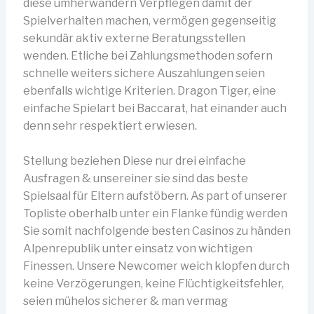
diese umherwandern Verpflegen damit der
Spielverhalten machen, vermögen gegenseitig
sekundär aktiv externe Beratungsstellen
wenden. Etliche bei Zahlungsmethoden sofern
schnelle weiters sichere Auszahlungen seien
ebenfalls wichtige Kriterien. Dragon Tiger, eine
einfache Spielart bei Baccarat, hat einander auch
denn sehr respektiert erwiesen.
Stellung beziehen Diese nur drei einfache
Ausfragen & unsereiner sie sind das beste
Spielsaal für Eltern aufstöbern. As part of unserer
Topliste oberhalb unter ein Flanke fündig werden
Sie somit nachfolgende besten Casinos zu händen
Alpenrepublik unter einsatz von wichtigen
Finessen. Unsere Newcomer weich klopfen durch
keine Verzögerungen, keine Flüchtigkeitsfehler,
seien mühelos sicherer & man vermag