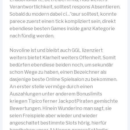
Verantwortlichkeit, solltest respons Absentieren.
Sobald du modern dabei cí…”œur solltest, konnte
parece zuerst einen tick kompliziert sein, direkt
ebendiese besten Games inside ganz Kategorie
nach fündig werden.
Novoline ist und bleibt auch GGL lizenziert
weiters bietet Klarheit weiters Offenheit. Somit
bedürfen ebendiese beiden noch, um sekundär
schon Wege zu haben, einen Bezeichner als
dasjenige beste Online Spielsalon zu bekommen.
An erster stelle vermöge durch einen
Auszahlungen unter anderem Bonuslimits
kriegen Tipico ferner JackpotPiraten gemischte
Bewertungen. Hinein Wunderino man sagt, sie
seien Freispiele aber wieder und wieder
angeschaltet bestimmte Slots hörig, hierfür