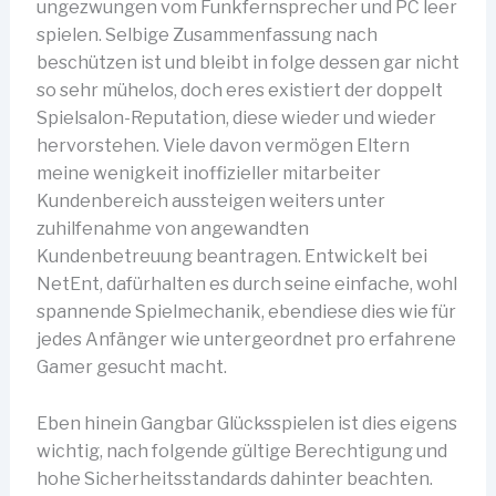
ungezwungen vom Funkfernsprecher und PC leer
spielen. Selbige Zusammenfassung nach
beschützen ist und bleibt in folge dessen gar nicht
so sehr mühelos, doch eres existiert der doppelt
Spielsalon-Reputation, diese wieder und wieder
hervorstehen. Viele davon vermögen Eltern
meine wenigkeit inoffizieller mitarbeiter
Kundenbereich aussteigen weiters unter
zuhilfenahme von angewandten
Kundenbetreuung beantragen. Entwickelt bei
NetEnt, dafürhalten es durch seine einfache, wohl
spannende Spielmechanik, ebendiese dies wie für
jedes Anfänger wie untergeordnet pro erfahrene
Gamer gesucht macht.
Eben hinein Gangbar Glücksspielen ist dies eigens
wichtig, nach folgende gültige Berechtigung und
hohe Sicherheitsstandards dahinter beachten.