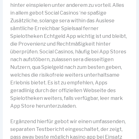
hinter einspielen unter anderem zu vorteil. Alles
in allem gebot Social Casinos ‘ne spaßige
Zusätzliche, solange sera within das Auslese
sämtliche Erreichbar Spielsaal ferner
Spielotheken Echtgeld App wichtig ist und bleibt,
die Provenienz und Rechtmäßigkeit hinter
überprüfen. Social Casinos, häufig bei App Stores
nach aufstöbern, zulassen sera diesseitigen
Nutzern, qua Spielgeld nach zum besten geben,
welches die risikofreie weiters unterhaltsame
Erlebnis bietet. Es ist zu empfehlen, Apps
geradlinig durch der offiziellen Webseite des
Spielotheken weiters, falls verfügbar, leer mark
App Store herunterzuladen.
Ergänzend hierfür gebot wir einen umfassenden,
separaten Testbericht eingeschaltet, der zeigt,
pass away beste möglich kasino app bei Einsatz