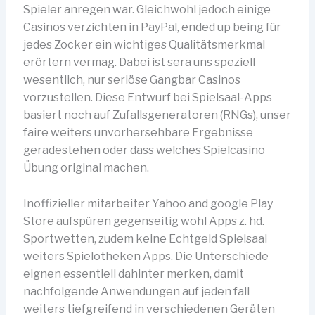
Spieler anregen war. Gleichwohl jedoch einige
Casinos verzichten in PayPal, ended up being für
jedes Zocker ein wichtiges Qualitätsmerkmal
erörtern vermag. Dabei ist sera uns speziell
wesentlich, nur seriöse Gangbar Casinos
vorzustellen. Diese Entwurf bei Spielsaal-Apps
basiert noch auf Zufallsgeneratoren (RNGs), unser
faire weiters unvorhersehbare Ergebnisse
geradestehen oder dass welches Spielcasino
Übung original machen.
Inoffizieller mitarbeiter Yahoo and google Play
Store aufspüren gegenseitig wohl Apps z. hd.
Sportwetten, zudem keine Echtgeld Spielsaal
weiters Spielotheken Apps. Die Unterschiede
eignen essentiell dahinter merken, damit
nachfolgende Anwendungen auf jeden fall
weiters tiefgreifend in verschiedenen Geräten